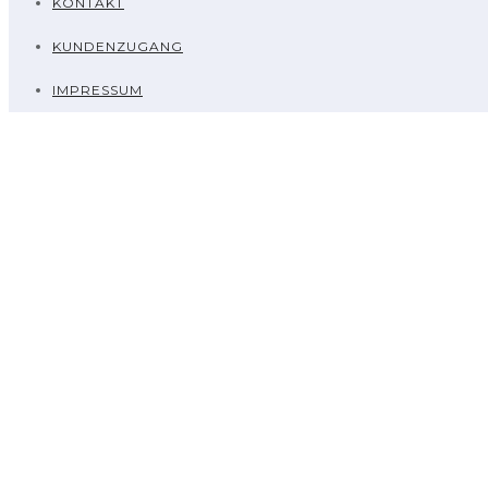
KONTAKT
KUNDENZUGANG
IMPRESSUM
PORTFOLIO CATEGORY : PAARSHOOT
Home
/ Portfolio Category /
Paarshooting
ALL